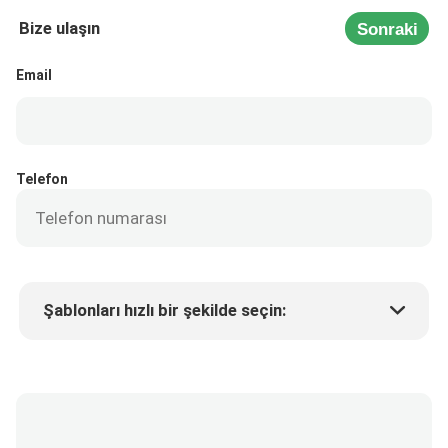
Bize ulaşın
Sonraki
Email
Telefon
Şablonları hızlı bir şekilde seçin:
Ürün fiyatı
Min.order quantity
Bir numune isteyin
Daha fazla detay