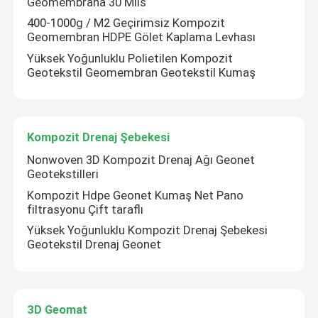
Geomembrana 30 Mils
400-1000g / M2 Geçirimsiz Kompozit
Geomembran HDPE Gölet Kaplama Levhası
HDPE Geocell
Yüksek Yoğunluklu Polietilen Kompozit
Geotekstil Geomembran Geotekstil Kumaş
Geofabrik Kum Torbaları
Filament Nonwoven Geotekstil
Kompozit Drenaj Şebekesi
Nonwoven 3D Kompozit Drenaj Ağı Geonet
HDPE Tek Eksenli Geogrid
Geotekstilleri
Kompozit Hdpe Geonet Kumaş Net Pano
filtrasyonu Çift taraflı
HDPE Dokulu Geomembran
Yüksek Yoğunluklu Kompozit Drenaj Şebekesi
Geotekstil Drenaj Geonet
Plastik Drenaj Levhası
Geosentetik Kil Astar
3D Geomat