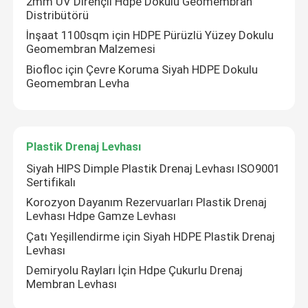
2mm UV Dirençli Hdpe Dokulu Geomembran
Distribütörü
İnşaat 1100sqm için HDPE Pürüzlü Yüzey Dokulu
Geomembran Malzemesi
Biofloc için Çevre Koruma Siyah HDPE Dokulu
Geomembran Levha
Plastik Drenaj Levhası
Siyah HIPS Dimple Plastik Drenaj Levhası ISO9001
Sertifikalı
Korozyon Dayanım Rezervuarları Plastik Drenaj
Levhası Hdpe Gamze Levhası
Ev
Çatı Yeşillendirme için Siyah HDPE Plastik Drenaj
Levhası
Ürünler
Demiryolu Rayları İçin Hdpe Çukurlu Drenaj
Membran Levhası
videolar