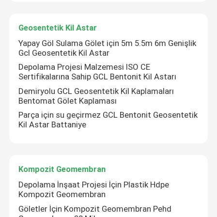
Geosentetik Kil Astar
Hakkımızda
Yapay Göl Sulama Gölet için 5m 5.5m 6m Genişlik
Gcl Geosentetik Kil Astar
Fabrika turu
Depolama Projesi Malzemesi ISO CE
Sertifikalarına Sahip GCL Bentonit Kil Astarı
Kalite kontrol
Demiryolu GCL Geosentetik Kil Kaplamaları
Bentomat Gölet Kaplaması
Parça için su geçirmez GCL Bentonit Geosentetik
Bir teklif isteği
Kil Astar Battaniye
Geosentetik Kumaş
Kompozit Geomembran
Geosentetik Membran
Depolama İnşaat Projesi İçin Plastik Hdpe
Kompozit Geomembran
Göletler İçin Kompozit Geomembran Pehd
Geosentetik Donatı Izgarası