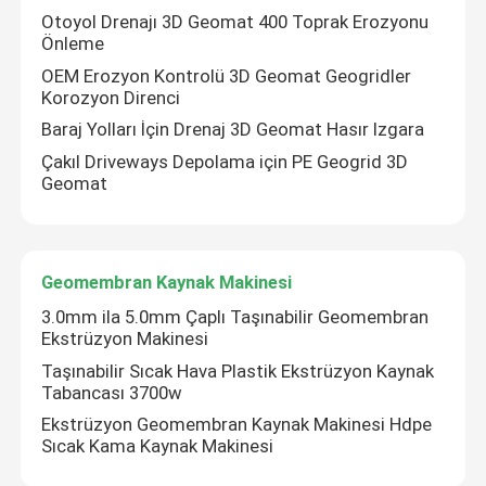
Otoyol Drenajı 3D Geomat 400 Toprak Erozyonu
Önleme
Kompozit Geomembran
OEM Erozyon Kontrolü 3D Geomat Geogridler
Korozyon Direnci
Kompozit Drenaj Şebekesi
Baraj Yolları İçin Drenaj 3D Geomat Hasır Izgara
Çakıl Driveways Depolama için PE Geogrid 3D
Geomat
3D Geomat
Geomembran Kaynak Makinesi
Geomembran Kaynak Makinesi
3.0mm ila 5.0mm Çaplı Taşınabilir Geomembran
Ekstrüzyon Makinesi
Taşınabilir Sıcak Hava Plastik Ekstrüzyon Kaynak
Tabancası 3700w
Ekstrüzyon Geomembran Kaynak Makinesi Hdpe
Sıcak Kama Kaynak Makinesi