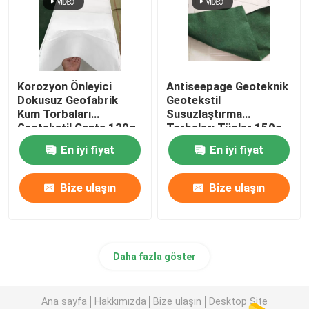
Korozyon Önleyici
Antiseepage Geoteknik
Dokusuz Geofabrik
Geotekstil
Kum Torbaları
Susuzlaştırma
Geotekstil Çanta 120g
Torbaları Tüpler 150g
En iyi fiyat
En iyi fiyat
Bize ulaşın
Bize ulaşın
Daha fazla göster
Ana sayfa
Hakkımızda
Bize ulaşın
Desktop Site