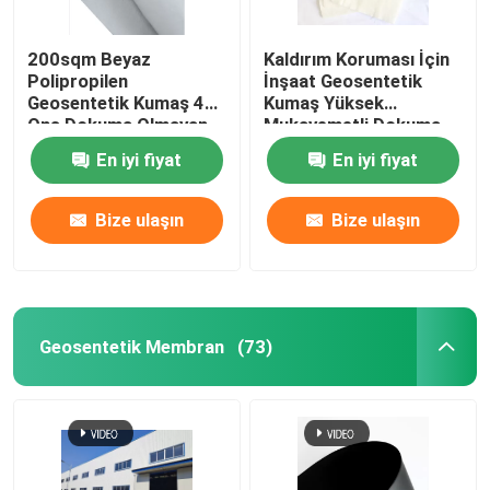
200sqm Beyaz
Kaldırım Koruması İçin
Polipropilen
İnşaat Geosentetik
Geosentetik Kumaş 4
Kumaş Yüksek
Ons Dokuma Olmayan
Mukavemetli Dokuma
Geotekstil Kumaş
Geotekstil
En iyi fiyat
En iyi fiyat
Bize ulaşın
Bize ulaşın
Geosentetik Membran
(73)