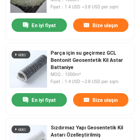
Fiyat：1.4 USD ~3.8 USD per sqm
En iyi fiyat
Bize ulaşın
Parça için su geçirmez GCL
Bentonit Geosentetik Kil Astar
Battaniye
MOQ：1000m²
Fiyat：1.4 USD ~3.8 USD per sqm
Ana sayfa
En iyi fiyat
Bize ulaşın
Hakkımızda
Sızdırmaz Yapı Geosentetik Kil
Astarı Özelleştirilmiş
Kişiler