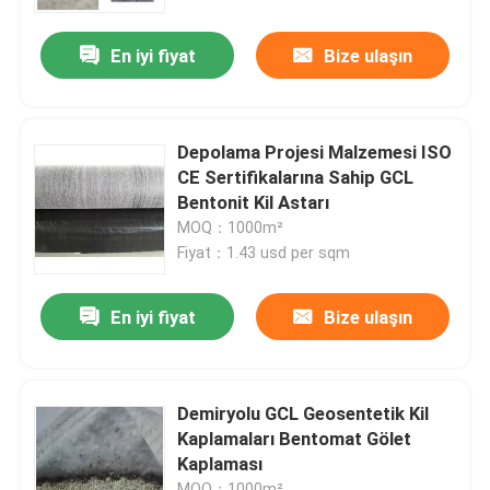
En iyi fiyat
Bize ulaşın
Depolama Projesi Malzemesi ISO
CE Sertifikalarına Sahip GCL
Bentonit Kil Astarı
MOQ：1000m²
Fiyat：1.43 usd per sqm
En iyi fiyat
Bize ulaşın
Demiryolu GCL Geosentetik Kil
Kaplamaları Bentomat Gölet
Kaplaması
MOQ：1000m²