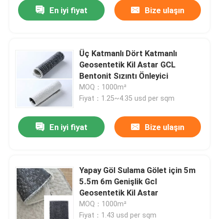
En iyi fiyat
Bize ulaşın
Üç Katmanlı Dört Katmanlı
Geosentetik Kil Astar GCL
Bentonit Sızıntı Önleyici
MOQ：1000m²
Fiyat：1.25~4.35 usd per sqm
En iyi fiyat
Bize ulaşın
Yapay Göl Sulama Gölet için 5m
5.5m 6m Genişlik Gcl
Geosentetik Kil Astar
MOQ：1000m²
Fiyat：1.43 usd per sqm