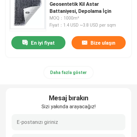
Geosentetik Kil Astar
Battaniyesi, Depolama İçin
Filament Nonwoven Geotekstil
MOQ：1000m²
Fiyat：1.4 USD ~3.8 USD per sqm
HDPE Tek Eksenli Geogrid
En iyi fiyat
Bize ulaşın
HDPE Dokulu Geomembran
Daha fazla göster
Plastik Drenaj Levhası
Geosentetik Kil Astar
Mesaj bırakın
Sizi yakında arayacağız!
Kompozit Geomembran
Kompozit Drenaj Şebekesi