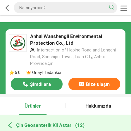
Anhui Wanshengli Environmental
Protection Co., Ltd
Intersaction of Heping Road and Longchi
Road, Sanshipu Town , Luan City, Anhui
Province,Çin
5.0
Onaylı tedarikçi
Şimdi ara
Bize ulaşın
Ürünler
Hakkımızda
Çin Geosentetik Kil Astar
(12)