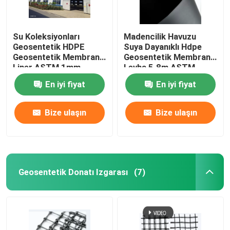
Su Koleksiyonları
Madencilik Havuzu
Geosentetik HDPE
Suya Dayanıklı Hdpe
Geosentetik Membran
Geosentetik Membran
Liner ASTM 1mm
Levha 5.8m ASTM
GM13 Özellikleri
En iyi fiyat
En iyi fiyat
Bize ulaşın
Bize ulaşın
Geosentetik Donatı Izgarası
(7)