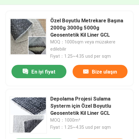
Özel Boyutlu Metrekare Başına
2000g 3000g 5000g
Geosentetik Kil Liner GCL
MOQ：1000sqm veya müzakere
edilebilir
Fiyat：1.25~4.35 usd per sqm
En iyi fiyat
Bize ulaşın
Depolama Projesi Sulama
Systerm için Özel Boyutlu
Geosentetik Kil Liner GCL
MOQ：1000m²
Fiyat：1.25~4.35 usd per sqm