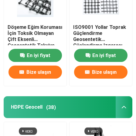
Döşeme Eğim Koruması
ISO9001 Yollar Toprak
İçin Toksik Olmayan
Güçlendirme
Çift Eksenli
Geosentetik
Geosentetik Takviye
Güçlendirme Izgarası
Izgara Polimer
1000sqm
En iyi fiyat
En iyi fiyat
Malzemesi
Bize ulaşın
Bize ulaşın
HDPE Geocell
(38)