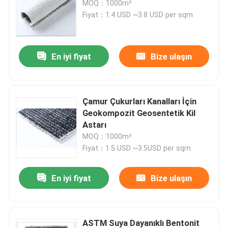
MOQ：1000m²
Fiyat：1.4 USD ~3.8 USD per sqm
Ürünler
En iyi fiyat
Bize ulaşın
videolar
Geosentetik Kumaş
Çamur Çukurları Kanalları İçin
Geokompozit Geosentetik Kil
Astarı
Geosentetik Membran
MOQ：1000m²
Fiyat：1.5 USD ~3.5USD per sqm
Geosentetik Donatı Izgarası
En iyi fiyat
Bize ulaşın
HDPE Geocell
Geofabrik Kum Torbaları
ASTM Suya Dayanıklı Bentonit