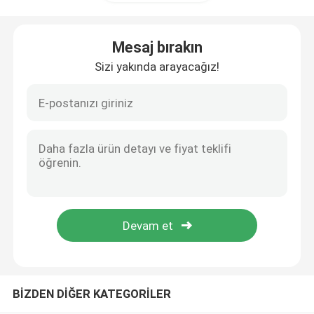
HDPE Geocell
Mesaj bırakın
Sizi yakında arayacağız!
Geofabrik Kum Torbaları
Filament Nonwoven Geotekstil
HDPE Tek Eksenli Geogrid
HDPE Dokulu Geomembran
Plastik Drenaj Levhası
BİZDEN DİĞER KATEGORİLER
Geosentetik Kil Astar