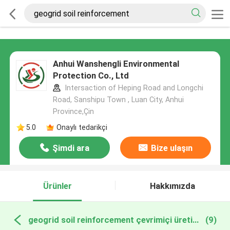
Anhui Wanshengli Environmental
Protection Co., Ltd
Intersaction of Heping Road and Longchi
Road, Sanshipu Town , Luan City, Anhui
Province,Çin
5.0
Onaylı tedarikçi
Şimdi ara
Bize ulaşın
Ürünler
Hakkımızda
geogrid soil reinforcement çevrimiçi üretim
(9)