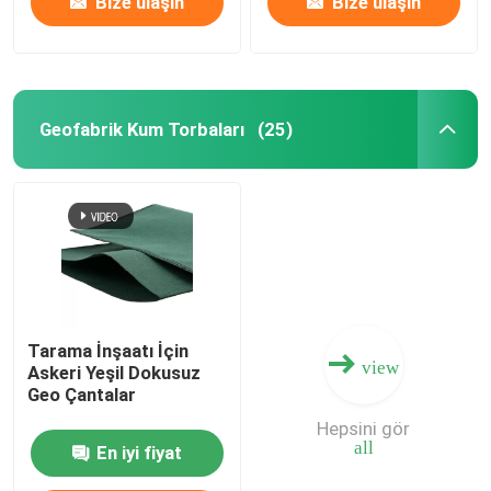
Bize ulaşın
Bize ulaşın
Geofabrik Kum Torbaları
(25)
Tarama İnşaatı İçin
view
Askeri Yeşil Dokusuz
Geo Çantalar
Hepsini gör
all
En iyi fiyat