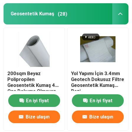
Geosentetik Kumaş
(28)
Kompozit Geomembran
Kompozit Drenaj Şebekesi
3D Geomat
Geomembran Kaynak Makinesi
200sqm Beyaz
Yol Yapımı İçin 3.4mm
Polipropilen
Geotech Dokusuz Filtre
Geosentetik Kumaş 4
Geosentetik Kumaş
Ons Dokuma Olmayan
Bezi
Geotekstil Kumaş
En iyi fiyat
En iyi fiyat
Bize ulaşın
Bize ulaşın