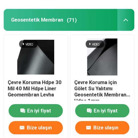
Geosentetik Membran
(71)
Çevre Koruma Hdpe 30
Çevre Koruma için
Mil 40 Mil Hdpe Liner
Gölet Su Yalıtımı
Geomembran Levha
Geosentetik Membran
Hdpe 1mm
En iyi fiyat
En iyi fiyat
Bize ulaşın
Bize ulaşın