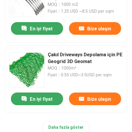
MOQ：1000 m2
Fiyat：1.25 USD ~8.5 USD per sqm
Hakkımızda
En iyi fiyat
Bize ulaşın
Fabrika turu
Kalite kontrol
Çakıl Driveways Depolama için PE
Geogrid 3D Geomat
MOQ：1000m²
Bir teklif isteği
Fiyat：0.55 USD~3.5USD per sqm
Geosentetik Kumaş
En iyi fiyat
Bize ulaşın
Geosentetik Membran
Daha fazla göster
Geosentetik Donatı Izgarası