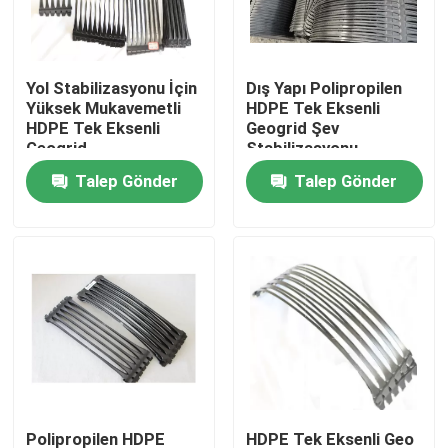
Hakkımızda
Yol Stabilizasyonu İçin
Dış Yapı Polipropilen
Yüksek Mukavemetli
HDPE Tek Eksenli
Fabrika turu
HDPE Tek Eksenli
Geogrid Şev
Geogrid
Stabilizasyonu
Talep Gönder
Talep Gönder
Kalite kontrol
Bir teklif isteği
Geosentetik Kumaş
Geosentetik Membran
Geosentetik Donatı Izgarası
Polipropilen HDPE
HDPE Tek Eksenli Geo