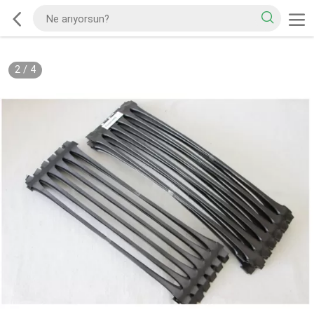
2
/
4