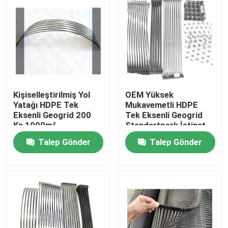
Kişiselleştirilmiş Yol
OEM Yüksek
Yatağı HDPE Tek
Mukavemetli HDPE
Eksenli Geogrid 200
Tek Eksenli Geogrid
Kn 1000m²
Standartpark İstinat
Duvarları
Talep Gönder
Talep Gönder
Ev
Ürünler
videolar