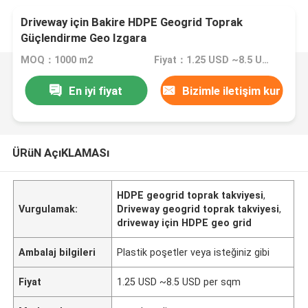
Driveway için Bakire HDPE Geogrid Toprak
Güçlendirme Geo Izgara
MOQ：1000 m2
Fiyat：1.25 USD ~8.5 USD per sqm
En iyi fiyat
Bizimle iletişim kur
ÜRüN AçıKLAMASı
HDPE geogrid toprak takviyesi
,
Vurgulamak:
Driveway geogrid toprak takviyesi
,
driveway için HDPE geo grid
Ambalaj bilgileri
Plastik poşetler veya isteğiniz gibi
Fiyat
1.25 USD ~8.5 USD per sqm