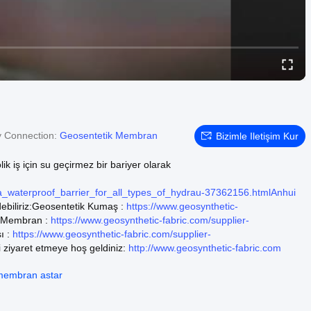
y Connection:
Geosentetik Membran
Bizimle Iletişim Kur
k iş için su geçirmez bir bariyer olarak
aterproof_barrier_for_all_types_of_hydrau-37362156.htmlAnhui
debiliriz:Geosentetik Kumaş :
https://www.geosynthetic-
Membran :
https://www.geosynthetic-fabric.com/supplier-
ı :
https://www.geosynthetic-fabric.com/supplier-
 ziyaret etmeye hoş geldiniz:
http://www.geosynthetic-fabric.com
membran astar