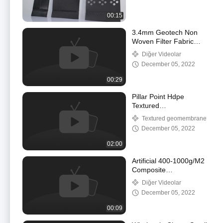
00:15
3.4mm Geotech Non
Woven Filter Fabric
Geosynthetic Fabric For
Diğer Videolar
Road Construction
December 05, 2022
00:29
Pillar Point Hdpe
Textured
Geomembrane For
Textured geomembrane
Vertical Slop
December 05, 2022
Antiseepage
Maintenance
02:00
Artificial 400-1000g/M2
Composite
Geomembrane HDPE
Diğer Videolar
Pond Liner Sheet
December 05, 2022
00:09