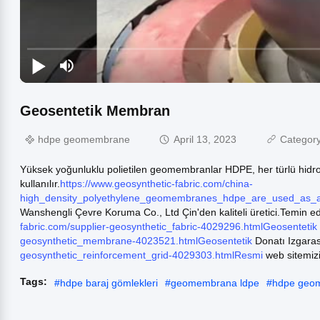
Geosentetik Membran
hdpe geomembrane
April 13, 2023
Categor
Yüksek yoğunluklu polietilen geomembranlar HDPE, her türlü hidroli
kullanılır.
https://www.geosynthetic-fabric.com/china-
high_density_polyethylene_geomembranes_hdpe_are_used_as_a_w
Wanshengli Çevre Koruma Co., Ltd Çin'den kaliteli üretici.Temin e
fabric.com/supplier-geosynthetic_fabric-4029296.htmlGeosentetik
geosynthetic_membrane-4023521.htmlGeosentetik
Donatı Izgaras
geosynthetic_reinforcement_grid-4029303.htmlResmi
web sitemizi
Tags:
#
hdpe baraj gömlekleri
#
geomembrana ldpe
#
hdpe geo