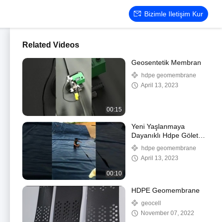
Bizimle Iletişim Kur
Related Videos
Geosentetik Membran
hdpe geomembrane
April 13, 2023
00:15
Yeni Yaşlanmaya
Dayanıklı Hdpe Gölet
Astarı Hdpe Geçirimsiz
hdpe geomembrane
Membran Çift Pürüzsüz
April 13, 2023
hdpe Geomembran
00:10
HDPE Geomembrane
geocell
November 07, 2022