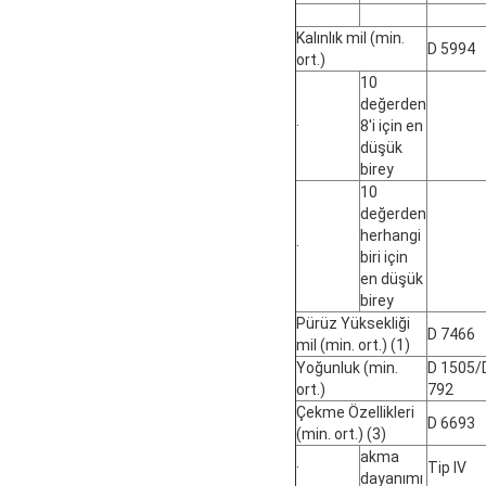
Kalınlık mil (min.
D 5994
ort.)
10
değerden
·
8'i için en
düşük
birey
10
değerden
herhangi
·
biri için
en düşük
birey
Pürüz Yüksekliği
D 7466
mil (min. ort.) (1)
Yoğunluk (min.
D 1505/
ort.)
792
Çekme Özellikleri
D 6693
(min. ort.) (3)
akma
·
Tip IV
dayanımı