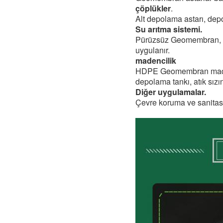
çöplükler
.
Alt depolama astarı, depo
Su arıtma sistemi.
Pürüzsüz Geomembran, en
uygulanır.
madencilik
HDPE Geomembran madencil
depolama tankı, atık sızın
Diğer uygulamalar.
Çevre koruma ve sanitasyo