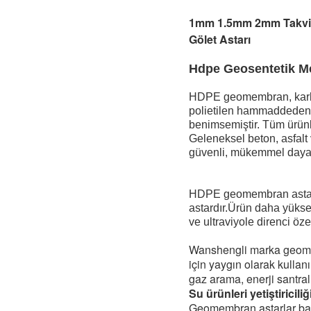
1mm 1.5mm 2mm Takviye
Gölet Astarı
Hdpe Geosentetik 
HDPE geomembran, karbon
polietilen hammaddeden ya
benimsemiştir. Tüm ürün
Geleneksel beton, asfalt v
güvenli, mükemmel dayanık
HDPE geomembran astar, 
astardır.Ürün daha yüks
ve ultraviyole direnci öze
Wanshengli marka geomembr
için yaygın olarak kullanı
gaz arama, enerji santrall
Su ürünleri yetiştiriciliği
Geomembran astarlar balık 