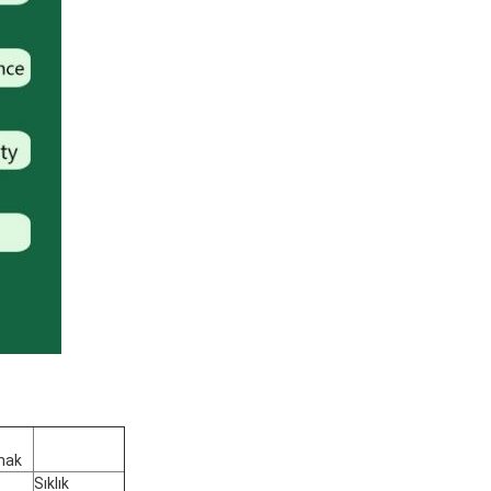
mak
Sıklık