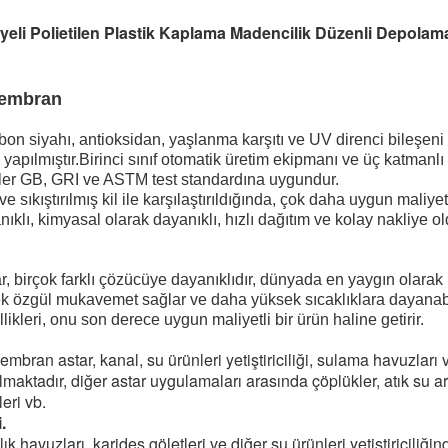
li Polietilen Plastik Kaplama Madencilik Düzenli Depo
Membran
 siyahı, antioksidan, yaşlanma karşıtı ve UV direnci bileşeni
pılmıştır.Birinci sınıf otomatik üretim ekipmanı ve üç katmanlı
ler GB, GRI ve ASTM test standardına uygundur.
e sıkıştırılmış kil ile karşılaştırıldığında, çok daha uygun maliye
lı, kimyasal olarak dayanıklı, hızlı dağıtım ve kolay nakliye ol
birçok farklı çözücüye dayanıklıdır, dünyada en yaygın olara
ek özgül mukavemet sağlar ve daha yüksek sıcaklıklara dayanab
llikleri, onu son derece uygun maliyetli bir ürün haline getirir.
an astar, kanal, su ürünleri yetiştiriciliği, sulama havuzları ve 
lmaktadır, diğer astar uygulamaları arasında çöplükler, atık su arı
eri vb.
.
havuzları, karides göletleri ve diğer su ürünleri yetiştiriciliğinde