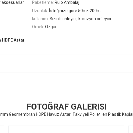
r aksesuarlar
Paketleme:
Rulo Ambalaj
Uzunluk:
İsteğinize göre 50m~200m
kullanım:
Sızıntı önleyici, korozyon önleyici
Örnek:
Özgür
,
 HDPE Astar
FOTOĞRAF GALERISI
5mm Geomembran HDPE Havuz Astarı Takviyeli Polietilen Plastik Kapl