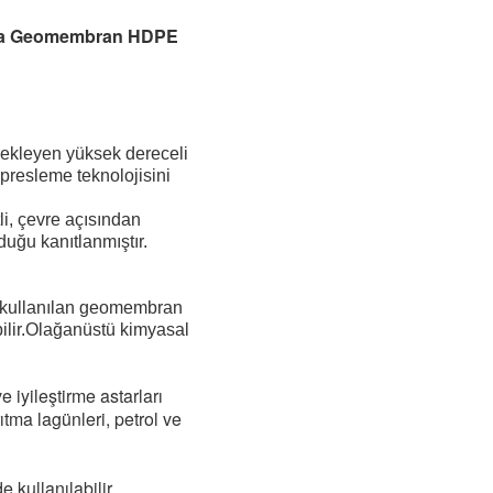
lama Geomembran HDPE
 ekleyen yüksek dereceli
 presleme teknolojisini
tli, çevre açısından
duğu kanıtlanmıştır.
k kullanılan geomembran
ilir.Olağanüstü kimyasal
iyileştirme astarları 
tma lagünleri, petrol ve 
 kullanılabilir.