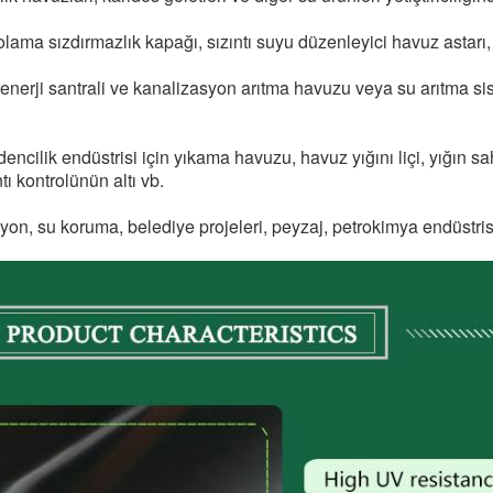
lama sızdırmazlık kapağı, sızıntı suyu düzenleyici havuz astarı,
erji santrali ve kanalizasyon arıtma havuzu veya su arıtma si
ik endüstrisi için yıkama havuzu, havuz yığını liçi, yığın saha
tı kontrolünün altı vb.
n, su koruma, belediye projeleri, peyzaj, petrokimya endüstrisi,