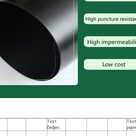
Test
Test
Değeri
yap