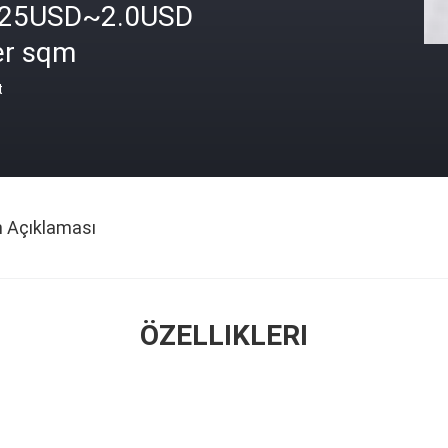
.25USD~2.0USD
er sqm
t
n Açıklaması
ÖZELLIKLERI