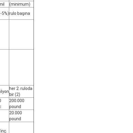
mil
(minimum)
(-5%)
rulo başına
%
%
her 2. ruloda
ilyon
bir (2)
0
200.000
c
pound
20.000
pound
/inç.