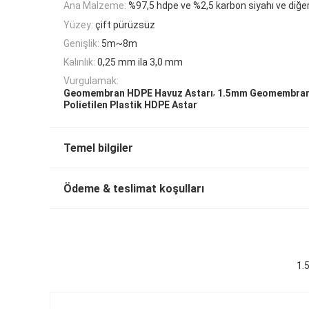
Ana Malzeme:
%97,5 hdpe ve %2,5 karbon siyahı ve diğe
Yüzey:
çift ​​pürüzsüz
Genişlik:
5m~8m
Kalınlık:
0,25 mm ila 3,0 mm
Vurgulamak:
,
Geomembran HDPE Havuz Astarı
1.5mm Geomembran
Polietilen Plastik HDPE Astar
Temel bilgiler
Ödeme & teslimat koşulları
1.