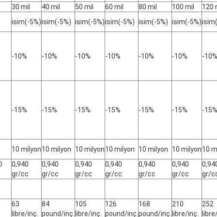
30 mil
40 mil
50 mil
60 mil
80 mil
100 mil
120 
isim(-5%)
isim(-5%)
isim(-5%)
isim(-5%)
isim(-5%)
isim(-5%)
isim
-10%
-10%
-10%
-10%
-10%
-10%
-10
-15%
-15%
-15%
-15%
-15%
-15%
-15
10 milyon
10 milyon
10 milyon
10 milyon
10 milyon
10 milyon
10 m
D
0,940
0,940
0,940
0,940
0,940
0,940
0,94
gr/cc
gr/cc
gr/cc
gr/cc
gr/cc
gr/cc
gr/c
63
84
105
126
168
210
252
libre/inç.
pound/inç.
libre/inç.
pound/inç.
pound/inç.
libre/inç.
libre