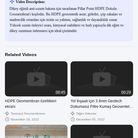
Video Description:
Dikey eğimli anti-sızıntı bakımı için tasarlanan Pillar Point HDPE Dokulu
Geomembran'ı keşfedin. Bu HDPE geosentetik astar; göletler, çöp sahaları ve
madencilik ortamları için üstün su yalıtımı, sağlamlık ve dayanıklılık sunar.
Yüksek sızıntı önleyici oranı, kimyasal stabilitesi ve hızlı yapısıyla dik eğim ve
dikey sızıntının önlenmesi için ideal çözümdür.
Related Videos
00:45
00:29
HDPE Geomembran özellikleri
Yol İnşaatı için 3.4mm Geotech
ekranı
Dokumasız Filtre Kumaş Geosentetik
Kumaş
Textured Geomembrane
Diğer Videolar
November 18, 2022
December 05, 2022