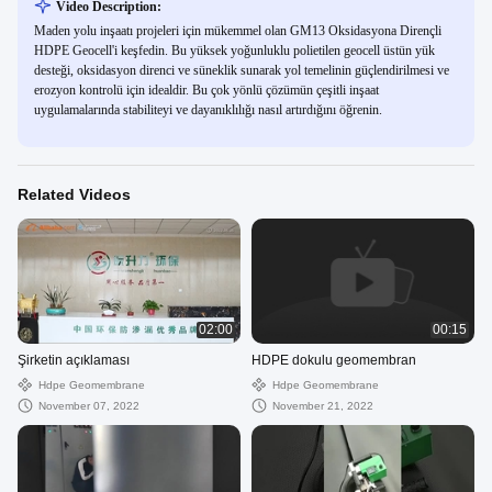
Video Description:
Maden yolu inşaatı projeleri için mükemmel olan GM13 Oksidasyona Dirençli
HDPE Geocell'i keşfedin. Bu yüksek yoğunluklu polietilen geocell üstün yük
desteği, oksidasyon direnci ve süneklik sunarak yol temelinin güçlendirilmesi ve
erozyon kontrolü için idealdir. Bu çok yönlü çözümün çeşitli inşaat
uygulamalarında stabiliteyi ve dayanıklılığı nasıl artırdığını öğrenin.
Related Videos
02:00
00:15
Şirketin açıklaması
HDPE dokulu geomembran
Hdpe Geomembrane
Hdpe Geomembrane
November 07, 2022
November 21, 2022