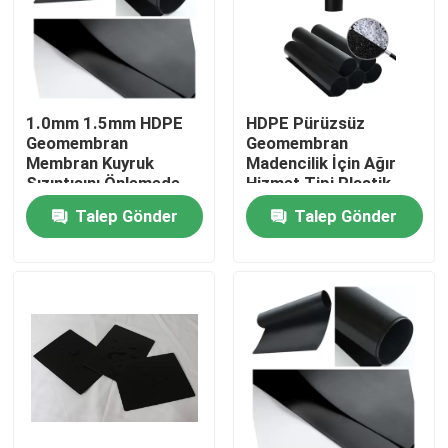
1.0mm 1.5mm HDPE
HDPE Pürüzsüz
Geomembran
Geomembran
Membran Kuyruk
Madencilik İçin Ağır
Sızıntısını Önlemede
Hizmet Tipi Plastik
Kullanılıyor
Gölet Astar Levhası
Talep Gönder
Talep Gönder
Ev
Ürünler
videolar