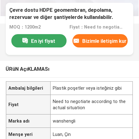
Çevre dostu HDPE geomembran, depolama,
rezervuar ve diğer şantiyelerde kullanılabilir.
MOQ：1200m2
Fiyat：Need to negotiate according to the actual situation
En iyi fiyat
Bizimle iletişim kur
ÜRüN AçıKLAMASı
Ambalaj bilgileri
Plastik poşetler veya isteğiniz gibi
Need to negotiate according to the
Fiyat
actual situation
Marka adı
wanshengli
Menşe yeri
Luan, Çin