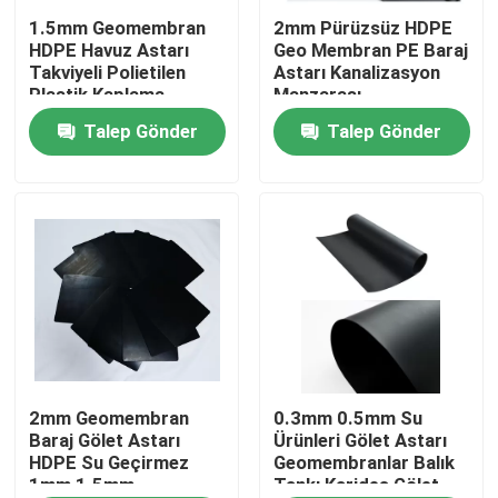
1.5mm Geomembran
2mm Pürüzsüz HDPE
HDPE Havuz Astarı
Geo Membran PE Baraj
Hakkımızda
Takviyeli Polietilen
Astarı Kanalizasyon
Plastik Kaplama
Manzarası
Talep Gönder
Talep Gönder
Fabrika turu
Kalite kontrol
Bir teklif isteği
Geosentetik Kumaş
Geosentetik Membran
2mm Geomembran
0.3mm 0.5mm Su
Baraj Gölet Astarı
Ürünleri Gölet Astarı
HDPE Su Geçirmez
Geomembranlar Balık
1mm 1.5mm
Tankı Karides Gölet
Geosentetik Donatı Izgarası