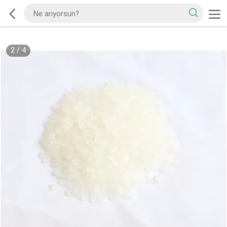
2
/
4