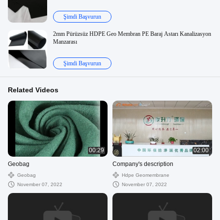
Şimdi Başvurun
2mm Pürüzsüz HDPE Geo Membran PE Baraj Astarı Kanalizasyon
Manzarası
Şimdi Başvurun
Related Videos
00:29
02:00
Geobag
Company's description
Geobag
Hdpe Geomembrane
November 07, 2022
November 07, 2022