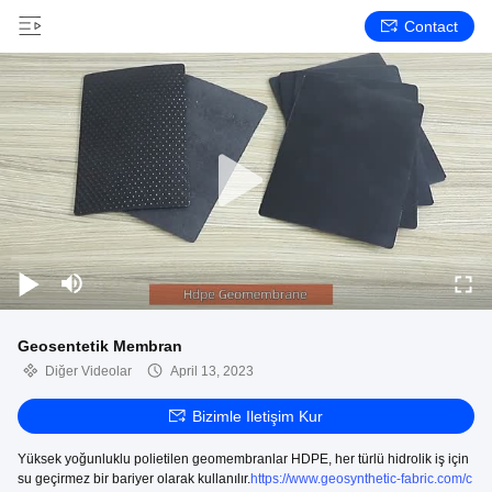
Contact
Geosentetik Membran
Diğer Videolar
April 13, 2023
Bizimle Iletişim Kur
Yüksek yoğunluklu polietilen geomembranlar HDPE, her türlü hidrolik iş için
su geçirmez bir bariyer olarak kullanılır.
https://www.geosynthetic-fabric.com/c