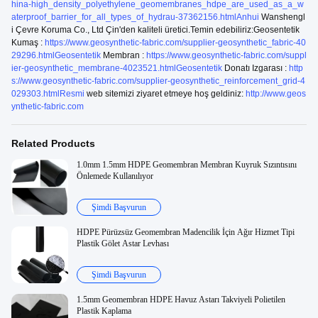
hina-high_density_polyethylene_geomembranes_hdpe_are_used_as_a_w
aterproof_barrier_for_all_types_of_hydrau-37362156.htmlAnhui
Wanshengl
i Çevre Koruma Co., Ltd Çin'den kaliteli üretici.Temin edebiliriz:Geosentetik
Kumaş :
https://www.geosynthetic-fabric.com/supplier-geosynthetic_fabric-40
29296.htmlGeosentetik
Membran :
https://www.geosynthetic-fabric.com/suppl
ier-geosynthetic_membrane-4023521.htmlGeosentetik
Donatı Izgarası :
http
s://www.geosynthetic-fabric.com/supplier-geosynthetic_reinforcement_grid-4
029303.htmlResmi
web sitemizi ziyaret etmeye hoş geldiniz:
http://www.geos
ynthetic-fabric.com
Related Products
1.0mm 1.5mm HDPE Geomembran Membran Kuyruk Sızıntısını
Önlemede Kullanılıyor
Şimdi Başvurun
HDPE Pürüzsüz Geomembran Madencilik İçin Ağır Hizmet Tipi
Plastik Gölet Astar Levhası
Şimdi Başvurun
1.5mm Geomembran HDPE Havuz Astarı Takviyeli Polietilen
Plastik Kaplama