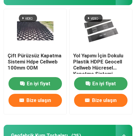
HDPE Geocell
Geofabrik Kum Torbaları
Filament Nonwoven Geotekstil
Çift Pürüzsüz Kapatma
Yol Yapımı İçin Dokulu
Sistemi Hdpe Cellweb
Plastik HDPE Geocell
100mm ODM
Cellweb Hücresel
HDPE Tek Eksenli Geogrid
Kapatma Sistemi
En iyi fiyat
En iyi fiyat
HDPE Dokulu Geomembran
Bize ulaşın
Bize ulaşın
Plastik Drenaj Levhası
Geosentetik Kil Astar
Geofabrik Kum Torbaları
(25)