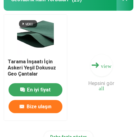
Kompozit Geomembran
Kompozit Drenaj Şebekesi
3D Geomat
Tarama İnşaatı İçin
view
Askeri Yeşil Dokusuz
Geomembran Kaynak Makinesi
Geo Çantalar
Hepsini gör
all
En iyi fiyat
Bize ulaşın
Daha fazla göster