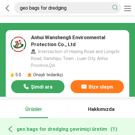
Anhui Wanshengli Environmental
Protection Co., Ltd
Intersaction of Heping Road and Longchi
Road, Sanshipu Town , Luan City, Anhui
Province,Çin
5.0
Onaylı tedarikçi
Şimdi ara
Bize ulaşın
Ürünler
Hakkımızda
geo bags for dredging çevrimiçi üretim
(1)