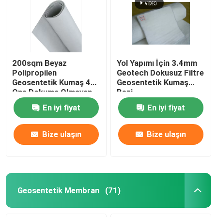
200sqm Beyaz
Yol Yapımı İçin 3.4mm
Polipropilen
Geotech Dokusuz Filtre
Geosentetik Kumaş 4
Geosentetik Kumaş
Ons Dokuma Olmayan
Bezi
Geotekstil Kumaş
En iyi fiyat
En iyi fiyat
Bize ulaşın
Bize ulaşın
Geosentetik Membran
(71)