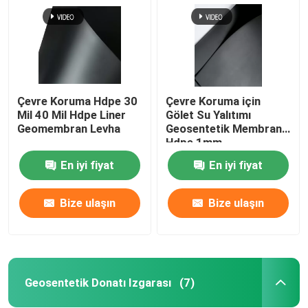
Çevre Koruma Hdpe 30
Çevre Koruma için
Mil 40 Mil Hdpe Liner
Gölet Su Yalıtımı
Geomembran Levha
Geosentetik Membran
Hdpe 1mm
En iyi fiyat
En iyi fiyat
Bize ulaşın
Bize ulaşın
Ev
Ürünler
Geosentetik Donatı Izgarası
(7)
videolar