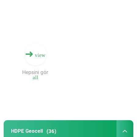
Hakkımızda
Fabrika turu
view
Kalite kontrol
Hepsini gör
Bir teklif isteği
all
Geosentetik Kumaş
Geosentetik Membran
HDPE Geocell
(36)
Geosentetik Donatı Izgarası