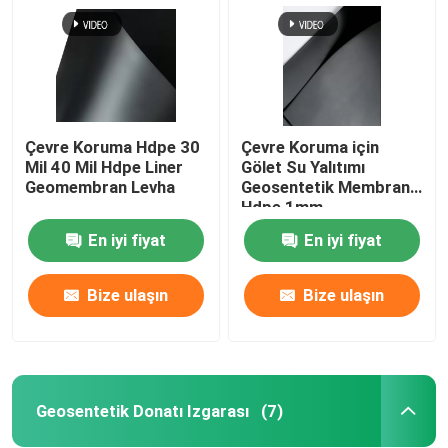
Çevre Koruma Hdpe 30
Çevre Koruma için
Mil 40 Mil Hdpe Liner
Gölet Su Yalıtımı
Geomembran Levha
Geosentetik Membran
Hdpe 1mm
En iyi fiyat
En iyi fiyat
Bize ulaşın
Bize ulaşın
Ev
Ürünler
Geosentetik Donatı Izgarası
(7)
videolar