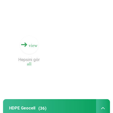
Hakkımızda
Fabrika turu
view
Kalite kontrol
Hepsini gör
Bir teklif isteği
all
Geosentetik Kumaş
Geosentetik Membran
HDPE Geocell
(36)
Geosentetik Donatı Izgarası