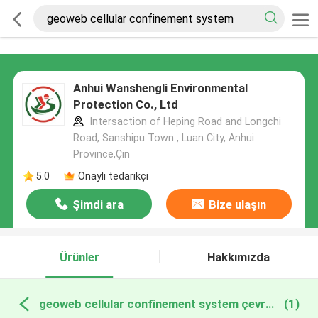
Anhui Wanshengli Environmental
Protection Co., Ltd
Intersaction of Heping Road and Longchi
Road, Sanshipu Town , Luan City, Anhui
Province,Çin
5.0
Onaylı tedarikçi
Şimdi ara
Bize ulaşın
Ürünler
Hakkımızda
geoweb cellular confinement system çevrimiçi üretim
(1)