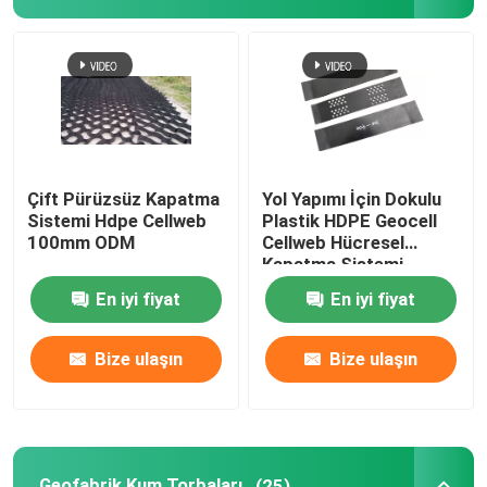
HDPE Geocell
Geofabrik Kum Torbaları
Filament Nonwoven Geotekstil
Çift Pürüzsüz Kapatma
Yol Yapımı İçin Dokulu
Sistemi Hdpe Cellweb
Plastik HDPE Geocell
100mm ODM
Cellweb Hücresel
HDPE Tek Eksenli Geogrid
Kapatma Sistemi
En iyi fiyat
En iyi fiyat
HDPE Dokulu Geomembran
Bize ulaşın
Bize ulaşın
Plastik Drenaj Levhası
Geosentetik Kil Astar
Geofabrik Kum Torbaları
(25)