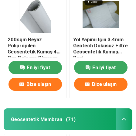
200sqm Beyaz
Yol Yapımı İçin 3.4mm
Polipropilen
Geotech Dokusuz Filtre
Geosentetik Kumaş 4
Geosentetik Kumaş
Ons Dokuma Olmayan
Bezi
Geotekstil Kumaş
En iyi fiyat
En iyi fiyat
Bize ulaşın
Bize ulaşın
Geosentetik Membran
(71)