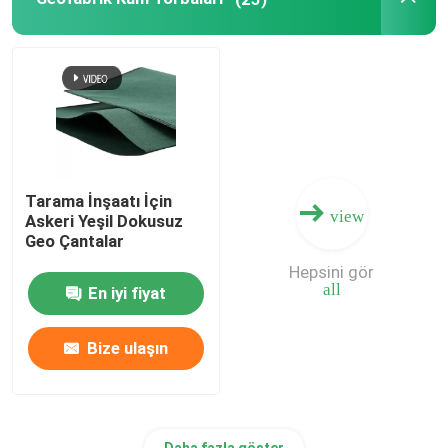
Kompozit Geomembran
Kompozit Drenaj Şebekesi
3D Geomat
Tarama İnşaatı İçin
view
Askeri Yeşil Dokusuz
Geomembran Kaynak Makinesi
Geo Çantalar
Hepsini gör
all
En iyi fiyat
Bize ulaşın
Daha fazla göster